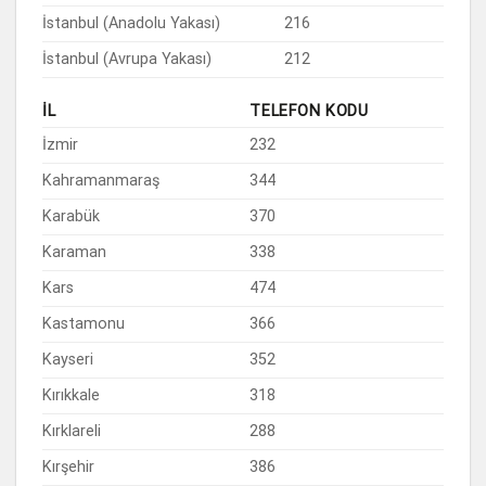
İstanbul (Anadolu Yakası)
216
İstanbul (Avrupa Yakası)
212
İL
TELEFON KODU
İzmir
232
Kahramanmaraş
344
Karabük
370
Karaman
338
Kars
474
Kastamonu
366
Kayseri
352
Kırıkkale
318
Kırklareli
288
Kırşehir
386