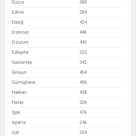
Düzce
380
Edirne
284
Elazığ
424
Erzincan
446
Erzurum
442
Eskişehir
222
Gaziantep
342
Giresun
454
Gümüşhane
456
Hakkari
438
Hatay
326
Iğdır
476
Isparta
246
İçel
324