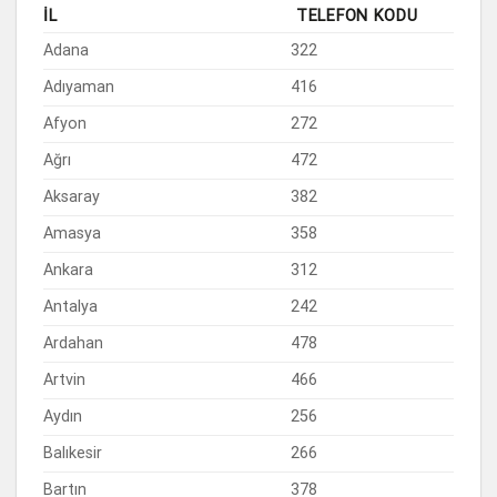
İL
TELEFON
KODU
Adana
322
Adıyaman
416
Afyon
272
Ağrı
472
Aksaray
382
Amasya
358
Ankara
312
Antalya
242
Ardahan
478
Artvin
466
Aydın
256
Balıkesir
266
Bartın
378