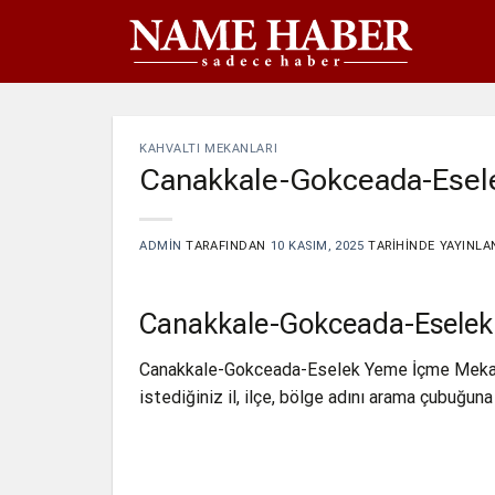
İçeriğe
atla
KAHVALTI MEKANLARI
Canakkale-Gokceada-Esel
ADMIN
TARAFINDAN
10 KASIM, 2025
TARIHINDE YAYINLA
Canakkale-Gokceada-Eselek
Canakkale-Gokceada-Eselek Yeme İçme Mekan
istediğiniz il, ilçe, bölge adını arama çubuğuna