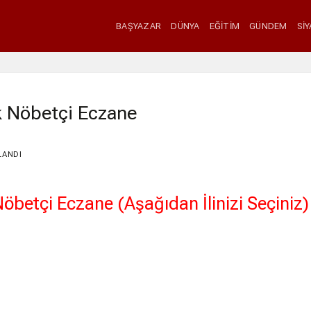
BAŞYAZAR
DÜNYA
EĞITIM
GÜNDEM
SI
 Nöbetçi Eczane
LANDI
betçi Eczane (Aşağıdan İlinizi Seçiniz)