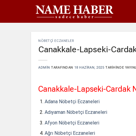
İçeriğe
atla
NÖBETÇI ECZANELER
Canakkale-Lapseki-Cardak
ADMIN
TARAFINDAN
18 HAZIRAN, 2025
TARIHINDE YAYIN
Canakkale-Lapseki-Cardak Nö
Adana Nöbetçi Eczaneleri
Adıyaman Nöbetçi Eczaneleri
Afyon Nöbetçi Eczaneleri
Ağrı Nöbetçi Eczaneleri