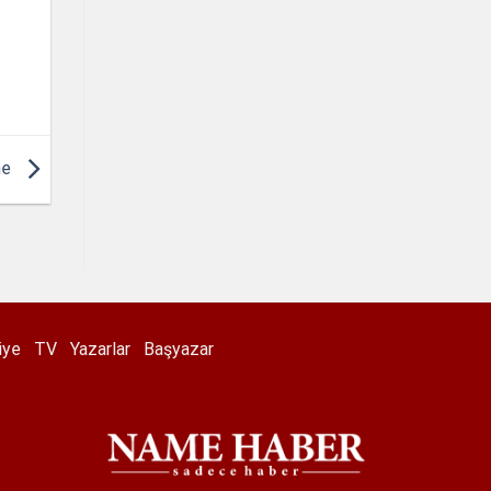
ne
iye
TV
Yazarlar
Başyazar