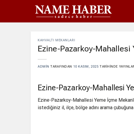
İçeriğe
atla
KAHVALTI MEKANLARI
Ezine-Pazarkoy-Mahallesi
ADMIN
TARAFINDAN
10 KASIM, 2025
TARIHINDE YAYINLA
Ezine-Pazarkoy-Mahallesi Y
Ezine-Pazarkoy-Mahallesi Yeme İçme Mekanl
istediğiniz il, ilçe, bölge adını arama çubuğuna