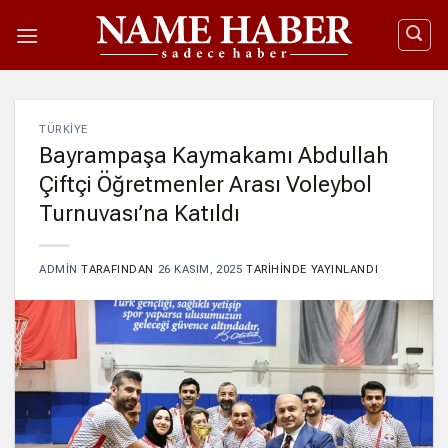
İçeriğe
atla
TÜRKIYE
Bayrampaşa Kaymakamı Abdullah
Çiftçi Öğretmenler Arası Voleybol
Turnuvası’na Katıldı
ADMIN
TARAFINDAN
26 KASIM, 2025
TARIHINDE YAYINLANDI